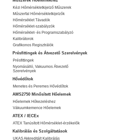
Műszerek Hőelemekhez
Kézi Hőmérsékletkijelző Műszerek
Műszerfal Hőmérsékletkijelzők
Hőmérséklet Távadók
Hőmérséklet-szabályzók
Hőmérséklet- és Programszabályzó
Kalibrátorok
Grafikonos Regisztrálók
Présfittingek és Átvezető Szerelvények
Présfittingek
Nyomásálló, Vakuumos Átvezető
Szerelvények
Hővédőtok
Menetes és Peremes Hővédőtok
AMS2750 Minősített Hőelemek
Hőelemek Hőkezeléshez
Vákuumkemence Hőelemek
ATEX / IECEx
ATEX Tanúsított Hőmérséklet-érzékelők
Kalibrálás és Szolgáltatások
UKAS Akkreditált Kalibrálás