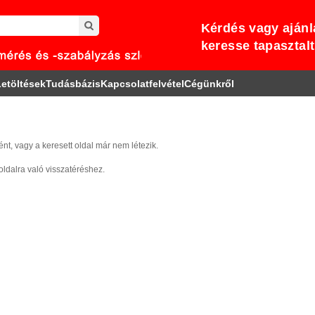
Kérdés vagy ajánl
keresse tapasztal
etöltések
Tudásbázis
Kapcsolatfelvétel
Cégünkről
ént, vagy a keresett oldal már nem létezik.
oldalra való visszatéréshez.