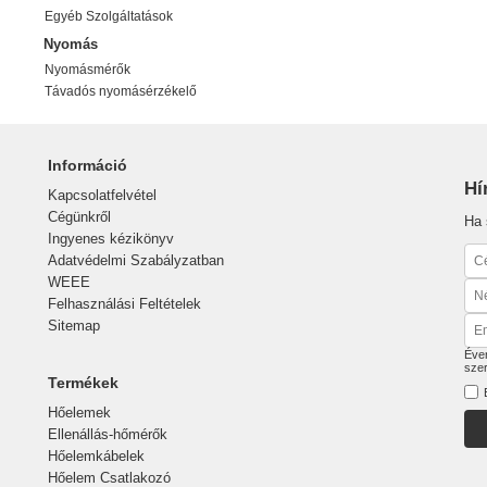
Egyéb Szolgáltatások
Nyomás
Nyomásmérők
Távadós nyomásérzékelő
Információ
Hí
Kapcsolatfelvétel
Cégünkről
Ha 
Ingyenes kézikönyv
Adatvédelmi Szabályzatban
WEEE
Felhasználási Feltételek
Sitemap
Éven
sze
Termékek
Hőelemek
Ellenállás-hőmérők
Hőelemkábelek
Hőelem Csatlakozó