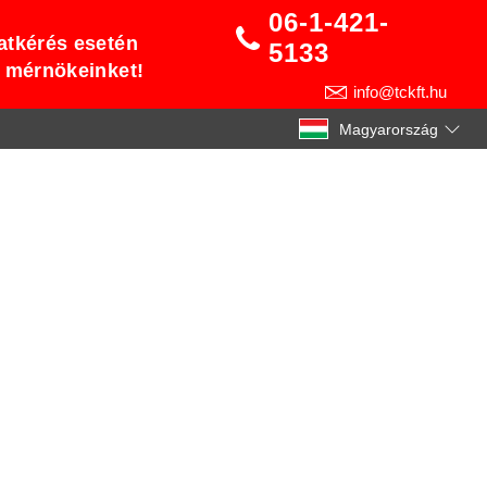
06-1-421-
atkérés esetén
5133
t mérnökeinket!
info@tckft.hu
Magyarország