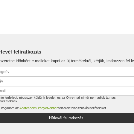
rlevél feliratkozás
szeretne időnként e-maileket kapni az új termékekről, kérjük, iratkozzon fel le
te legfeljebb négyszer küldünk levelet, és az Ön e-mail címét nem adjuk át más
rvezeteknek.
Elfogadom az
Adatvédelmi irányelvekben
felsorolt felhasználási feltételeket
Hírlevél feliratkozás!