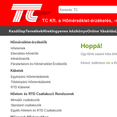
Kezdőlap
Termékek
Hírek
Ingyenes kézikönyv
Online Vásárlás
L
Hőmérséklet-érzékelők
Hoppá!
Hőelemek
Ellenállás-hőmérők
Úgy tűnik valami hiba tört
Infrahőmérők
Kérem, kattintson
ide
a fő
Páratartalom és Hőmérséklet Érzékelők
Kábelek
Egyérpárú Hőelemkábelek
Többérpárú Hőelemkábelek
RTD Kábelek
Hőelem és RTD Csatlakozó Rendszerek
Miniatűr csatlakozók
Standard csatlakozók
Egyéb Hőelem és RTD Csatlakozók