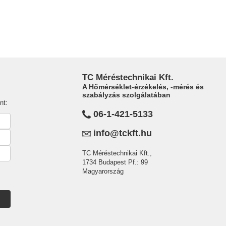
TC Méréstechnikai Kft.
A Hőmérséklet-érzékelés, -mérés és
szabályzás szolgálatában
nt:
06-1-421-5133
info@tckft.hu
TC Méréstechnikai Kft.,
1734 Budapest Pf.: 99
Magyarország