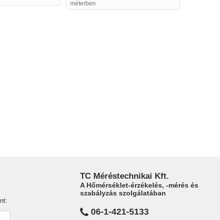
méterben
TC Méréstechnikai Kft.
A Hőmérséklet-érzékelés, -mérés és
szabályzás szolgálatában
nt:
06-1-421-5133