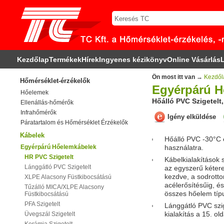
Kezdőlap
Termékek
Hírek
Ingyenes kézikönyv
Online Vásárlás
L
Ön most itt van →
Kezdől
Hőmérséklet-érzékelők
Egyérpárú H
Hőelemek
Hőálló PVC Szigetelt,
Ellenállás-hőmérők
Infrahőmérők
Igény elküldése
Páratartalom és Hőmérséklet Érzékelők
Kábelek
Hőálló PVC -30°C 
Egyérpárú Hőelemkábelek
használatra.
HR PVC Szigetelt
Kábelkialakítások s
Lánggátló PVC Szigetelt
az egyszerű kétere
kezdve, a sodrotto
XLPE Alacsony Füstkibocsátású
acélerősítésűig, é
Tűzálló MICA/XLPE Alacsony
összes hőelem típ
Füstkibocsátású
PFA Szigetelt
Lánggátló PVC szi
kialakítás a 15. old
Üvegszál Szigetelt