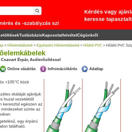
Kérdés vagy ajánl
keresse tapasztal
etöltések
Tudásbázis
Kapcsolatfelvétel
Cégünkről
ap
>
Hőelemkábelek
>
Egyérpárú Hőelemkábelek
>
Hőálló PVC
> Hőálló PVC Szige
őelemkábelek
 Csavart Érpár, Acélerősítéssel
Online vásárlás
Infromációkérés
Adatlap
és +105°C közti
zéles skáláját ajánljuk
s huzal vezetéktől
n keresztül egészen az
s mindezeket szinte az
usban.
getelésű, egy érpárú
alon található.