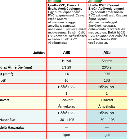
Hőálló PVC, Csavart
Hőálló PVC, Csavart
Érpár, Acélvédelemmel
Érpár, Acélvédelemmel
Egy huzal érpár hőálló
Egy sodrott érpár hőálló
PVC szigeteléssel. Csavart
PVC szigeteléssel. Csavart
érpár. Mylar®
érpár. Mylar®
alumíniumszalaggal
alumíniumszalaggal
árnyékolt, csupasz,
árnyékolt, csupasz,
ónbevonatú rézvezetékkel
ónbevonatú rézvezetékkel
megvezetett. Belső hőálló
megvezetett. Belső hőálló
PVC bevonat. Acélerősítés
PVC bevonat. Acélerősítés
és külső hőálló PVC
és külső hőálló PVC
védőburkolat.
védőburkolat.
A90
A95
Jelölés
Huzal
Sodrott
odrat Átmérője (mm)
1/1.29
23/0.2
2
1.6
0.75
et (mm
)
ott)
16
18S
Hőálló PVC
Hőálló PVC
1
1
avart
Csavart
Csavart
Árnyékolás
Árnyékolás
Hőálló PVC
Hőálló PVC
 Használat
-30...+105
-30...+105
Idejű Használat
—
—
Igen
Igen