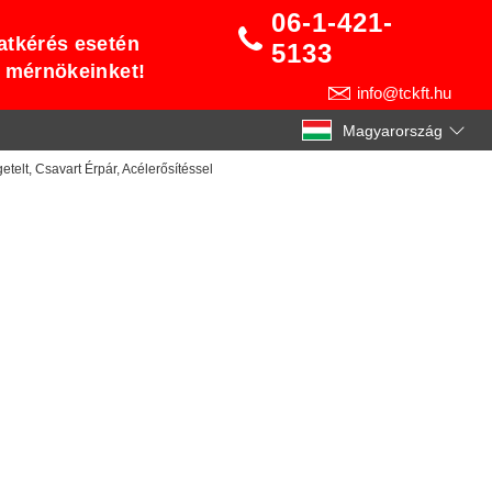
06-1-421-
atkérés esetén
5133
t mérnökeinket!
info@tckft.hu
Magyarország
telt, Csavart Érpár, Acélerősítéssel