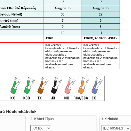
Jó
Jó
eni Ellenálló Képesség
Nagyon Jó
Nagyon Jó
eldob Nélkül)
30
22
 Átmérő (mm)
7
6
 Átmérő (mm)
9
8
12
11
A90K
A90KX, A90KCB, A90TX
Kör vezeték
Kör vezeték
keresztmetszet. Ellenáll az
keresztmetszet. Ellenáll az
elektromágneses és
elektromágneses és
elektrosztatikus
elektrosztatikus
zavaroknak. A mechanikai
zavaroknak. A mechanikai
hatások ellen
hatások ellen
acélvédelemmel van
acélvédelemmel van
ellátva.
ellátva.
párú Hőelemkábelek
2. Kábel Típus
3. Színkód