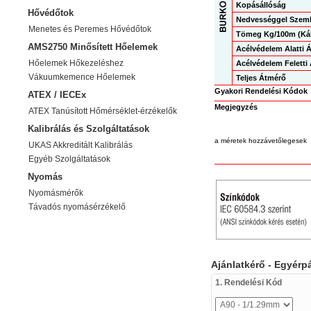
Kopásállóság
Hővédőtok
Nedvességgel Szemb
Menetes és Peremes Hővédőtok
Tömeg Kg/100m (Káb
AMS2750 Minősített Hőelemek
Acélvédelem Alatti
Hőelemek Hőkezeléshez
Acélvédelem Feletti
Vákuumkemence Hőelemek
Teljes Átmérő
Gyakori Rendelési Kódok
ATEX / IECEx
Megjegyzés
ATEX Tanúsított Hőmérséklet-érzékelők
Kalibrálás és Szolgáltatások
a méretek hozzávetőlegesek
UKAS Akkreditált Kalibrálás
Egyéb Szolgáltatások
Nyomás
Nyomásmérők
Távadós nyomásérzékelő
Ajánlatkérő - Egyér
1. Rendelési Kód