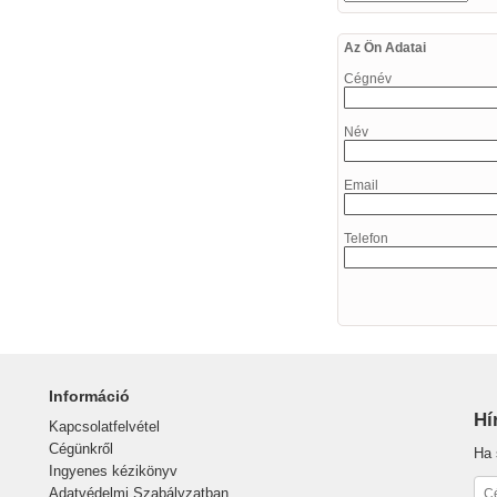
Az Ön Adatai
Cégnév
Név
Email
Telefon
Információ
Hí
Kapcsolatfelvétel
Cégünkről
Ha 
Ingyenes kézikönyv
Adatvédelmi Szabályzatban