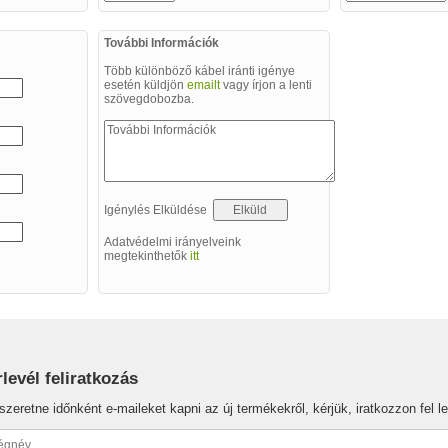
További Információk
Több különböző kábel iránti igénye
esetén küldjön
emailt
vagy írjon a lenti
szövegdobozba.
Igénylés Elküldése
Adatvédelmi irányelveink
megtekinthetők
itt
rlevél feliratkozás
szeretne időnként e-maileket kapni az új termékekről, kérjük, iratkozzon fel le