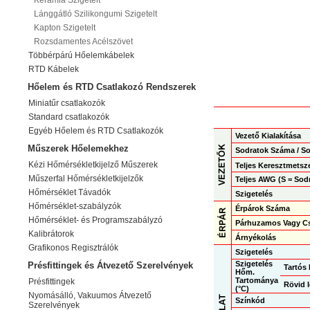
Kerámia Szigetelt
Lánggátló Szilikongumi Szigetelt
Kapton Szigetelt
Rozsdamentes Acélszövet
Többérpárú Hőelemkábelek
RTD Kábelek
Hőelem és RTD Csatlakozó Rendszerek
Miniatűr csatlakozók
Standard csatlakozók
Egyéb Hőelem és RTD Csatlakozók
Vezető Kialakítása
Műszerek Hőelemekhez
Sodratok Száma / S
Kézi Hőmérsékletkijelző Műszerek
Teljes Keresztmetsz
Műszerfal Hőmérsékletkijelzők
Teljes AWG (S = Sodr
Hőmérséklet Távadók
Szigetelés
Hőmérséklet-szabályzók
Érpárok Száma
Hőmérséklet- és Programszabályzó
Párhuzamos Vagy Cs
Kalibrátorok
Árnyékolás
Grafikonos Regisztrálók
Szigetelés
Szigetelés
Présfittingek és Átvezető Szerelvények
Tartós
Hőm.
Tartománya
Présfittingek
Rövid 
(°C)
Nyomásálló, Vakuumos Átvezető
Színkód
Szerelvények