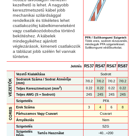
kezelhető is lehet. A nagyobb
keresztmetszetű kábel jobb
mechanikai szilárdsággal
rendelkezik és tökéletes lehet
csatlakozófej kábelkimeneteként
vagy csatlakozódobozba történő
bekötéshez. A kábelek
PFA / Szilikongumi Szigetelt
mindegyikéhez ajánlott
Több eres, sodrott rézvezeték,
mindegyik PFA szigeteléssel.
véglezárások, kimeneti csatlakozók
Szilikongumi védőburkolat.
a táblázat jobb szélén fel vannak
tűntetve.
RS37
RS47
RS67
RS87
Jelölés
Vezető Kialakítása
Sodrott
Sodratok Száma / Sodrat Átmérője
7/0.2
7/0.2
7/0.2
7/0.2
(mm)
2
0.22
0.22
0.22
0.22
Teljes Keresztmetszet (mm
)
Teljes AWG (S = Sodrott)
24S
24S
24S
24S
Szigetelés
PFA
Erek Száma
3
4
6
8
Párhuzamos Vagy Csavart
Csavart
Árnyékolás
Nem
Szigetelés
SZG
Szigetelés
Tartós Használat
-40...+200
Hőm.