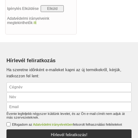
Igénylés Elküldése
Adatvédelmi irányelveink
megtekinthetők
itt
Hírlevél feliratkozás
Ha szeretne időnként e-maileket kapni az új termékekről, kérjük,
iratkozzon fel lent:
Évente legfeljebb négyszer küldünk levelet, és az Ön e-mail címét nem adjuk át
más szervezeteknek.
Elfogadom az
Adatvédelmi irányelvekben
felsorolt felhasználási feltételeket
Hírlevél feliratkozás!