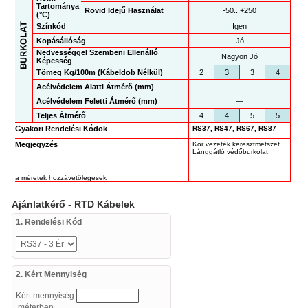
Tartománya
Rövid Idejű Használat
-50...+250
(°C)
Színkód
Igen
Kopásállóság
Jó
Nedvességgel Szembeni Ellenálló
Nagyon Jó
Képesség
Tömeg Kg/100m (Kábeldob Nélkül)
2
3
3
4
Acélvédelem Alatti Átmérő (mm)
—
Acélvédelem Feletti Átmérő (mm)
—
Teljes Átmérő
4
4
5
5
Gyakori Rendelési Kódok
RS37, RS47, RS67, RS87
Megjegyzés
Kör vezeték keresztmetszet.
Lánggátló védőburkolat.
a méretek hozzávetőlegesek
Ajánlatkérő - RTD Kábelek
1. Rendelési Kód
2. Kért Mennyiség
Kért mennyiség
méterben