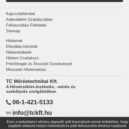
Kapcsolatfelvétel
Adatvédelmi Szabályzatban
Felhasználási Feltételek
Sitemap
Hőelemek
Ellenállás-hőmérők
Hőelemkábelek
Hőelem Csatlakozó
Présfittingek és Átvezető Szerelvények
Műszerek Hőelemekhez
TC Méréstechnikai Kft.
A Hőmérséklet-érzékelés, -mérés és
szabályzás szolgálatában
06-1-421-5133
info@tckft.hu
Ezen a weboldalon néhány alapvető sütit használunk annak érdekében, hogy
TC Méréstechnikai Kft.,
segítsük oldalunk helyes működését és jobb felhasználói élményt nyújtsunk.