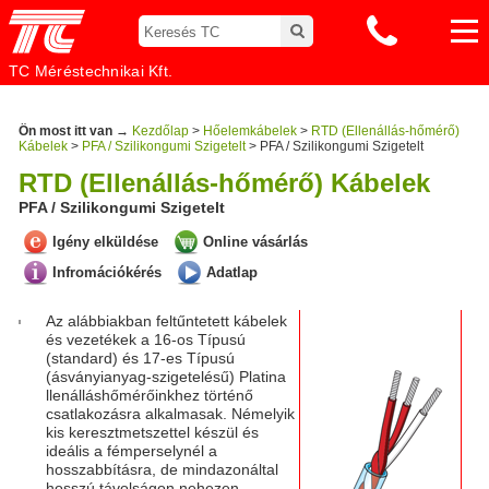
TC Méréstechnikai Kft.
Ön most itt van →
Kezdőlap
>
Hőelemkábelek
>
RTD (Ellenállás-hőmérő)
Kábelek
>
PFA / Szilikongumi Szigetelt
> PFA / Szilikongumi Szigetelt
RTD (Ellenállás-hőmérő) Kábelek
PFA / Szilikongumi Szigetelt
Igény elküldése
Online vásárlás
Infromációkérés
Adatlap
Az alábbiakban feltűntetett kábelek
és vezetékek a 16-os Típusú
(standard) és 17-es Típusú
(ásványianyag-szigetelésű) Platina
llenálláshőmérőinkhez történő
csatlakozásra alkalmasak. Némelyik
kis keresztmetszettel készül és
ideális a fémperselynél a
hosszabbításra, de mindazonáltal
hosszú távolságon nehezen