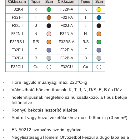
Cikkszám
Típus
Szín
Cikkszám
Típus
Szín
F32K-I
K
F32K-A
K
F32T-I
T
F32T-A
T
F32J-I
J
F32J-A
J
F32N-I
N
F32N-A
N
F32RS-I
R/S
F32RS-A
R/S
F32E-I
E
F32E-A
E
F32B-I
B
F32B-A
B
F32CU
Cu
F32CU
Cu
Hőre lágyuló műanyag: max. 220°C-ig
Választható hőelem típusok: K, T, J, N, R/S, E, B és Réz
hőelemtípusnak megfelelő színű csatlakozó, a típus betűje
feltűntetve
Könnyű bekötés leszorító alátéttel
Sodrott vagy huzal vezetékekhez max. 0.8mm-ig (0.5mm²)
EN 50212 szabvány szerint gyártva
Nagytisztaságú Hőelem Ötvözetből készül a dugó lába és a