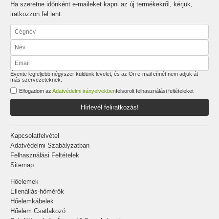
Ha szeretne időnként e-maileket kapni az új termékekről, kérjük,
iratkozzon fel lent:
Évente legfeljebb négyszer küldünk levelet, és az Ön e-mail címét nem adjuk át
más szervezeteknek.
Elfogadom az
Adatvédelmi irányelvekben
felsorolt felhasználási feltételeket
Hírlevél feliratkozás!
Kapcsolatfelvétel
Adatvédelmi Szabályzatban
Felhasználási Feltételek
Sitemap
Hőelemek
Ellenállás-hőmérők
Hőelemkábelek
Hőelem Csatlakozó