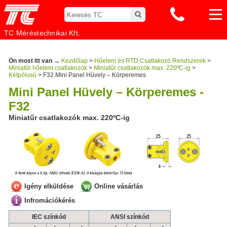
TC Méréstechnikai Kft.
Ön most itt van →
Kezdőlap
>
Hőelem és RTD Csatlakozó Rendszerek
>
Miniatűr hőelem csatlakozók
>
Miniatűr csatlakozók max. 220ºC-ig
>
Kétpólusú
> F32 Mini Panel Hüvely – Körperemes
Mini Panel Hüvely – Körperemes -
F32
Miniatűr csatlakozók max. 220ºC-ig
Igény elküldése
Online vásárlás
Infromációkérés
IEC színkód
ANSI színkód