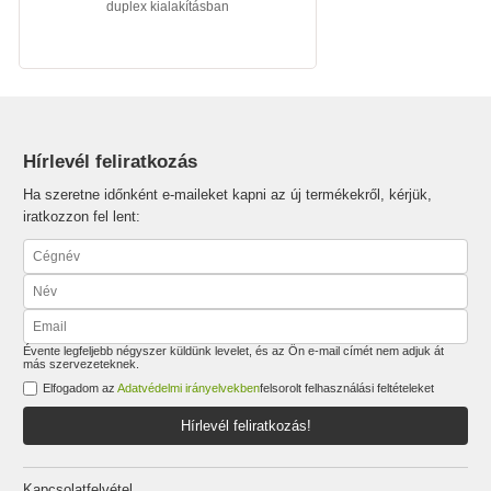
duplex kialakításban
Hírlevél feliratkozás
Ha szeretne időnként e-maileket kapni az új termékekről, kérjük,
iratkozzon fel lent:
Évente legfeljebb négyszer küldünk levelet, és az Ön e-mail címét nem adjuk át
más szervezeteknek.
Elfogadom az
Adatvédelmi irányelvekben
felsorolt felhasználási feltételeket
Hírlevél feliratkozás!
Kapcsolatfelvétel