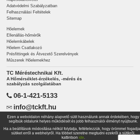
Adatvédelmi Szabályzatban
Felhasználási Feltételek
Sitemap
Hőelemek
Ellenállás-hőmérők
Hőelemkábelek
Hőelem Csatlakozó
Présfittingek és Átvezető Szerelvények
Műszerek Hőelemekhez
TC Méréstechnikai Kft.
A Hőmérséklet-érzékelés, -mérés és
szabályzás szolgálatában
06-1-421-5133
info@tckft.hu
Ezen a weboldalon néhány alapvető sütit használunk annak érdekében, hogy
TC Méréstechnikai Kft.,
segítsük oldalunk helyes működését és jobb felhasználói élményt nyújtsunk.
1734 Budapest Pf.: 99
Ha a beállítások módosítása nélkül folytatja, feltételezzük, hogy örömmel fogadja
Magyarország
sütiket erről a webhelyről. Ha többet szeretne megtudni ezekről a sütikről,
kattintson
ide
.