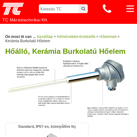
TC Méréstechnikai Kft.
Ön most itt van →
Kezdőlap
>
Hőmérséklet-érzékelők
>
Hőelemek
>
Kerámia Burkolatú Hőelem
Hőálló, Kerámia Burkolatú Hőelem
Standard, IP67-es, könnyűfém fej